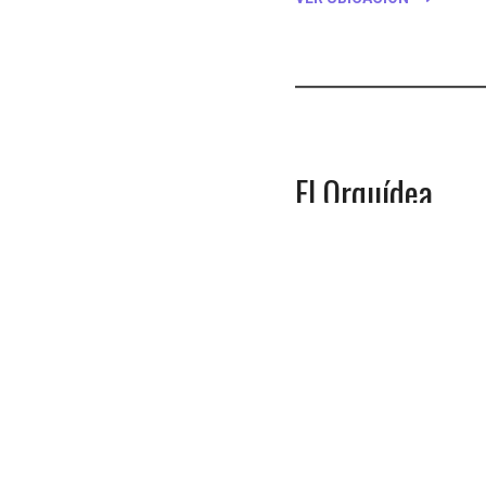
El Orquídea
El Orchidarium, su centro
gustan las orquídeas, qu
diferentes.