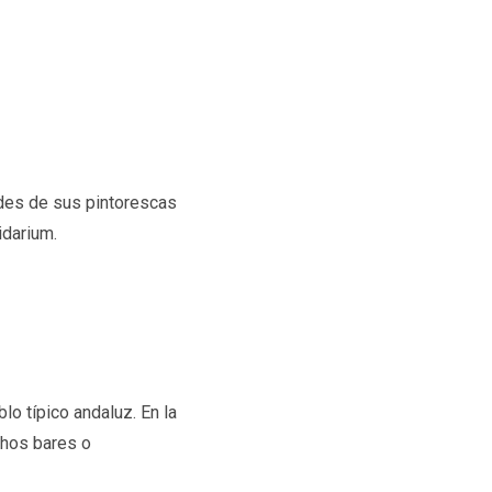
edes de sus pintorescas
idarium.
lo típico andaluz. En la
chos bares o